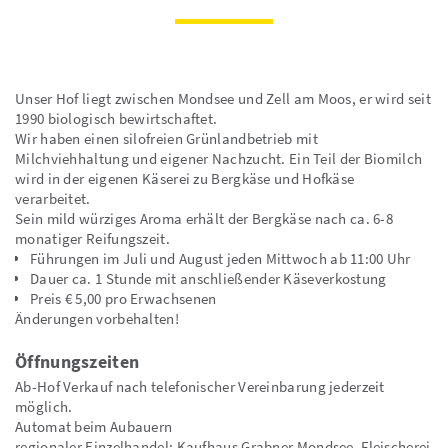
Unser Hof liegt zwischen Mondsee und Zell am Moos, er wird seit
1990 biologisch bewirtschaftet.
Wir haben einen silofreien Grünlandbetrieb mit
Milchviehhaltung und eigener Nachzucht. Ein Teil der Biomilch
wird in der eigenen Käserei zu Bergkäse und Hofkäse
verarbeitet.
Sein mild würziges Aroma erhält der Bergkäse nach ca. 6-8
monatiger Reifungszeit.
Führungen im Juli und August jeden Mittwoch ab 11:00 Uhr
Dauer ca. 1 Stunde mit anschließender Käseverkostung
Preis € 5,00 pro Erwachsenen
Änderungen vorbehalten!
Öffnungszeiten
Ab-Hof Verkauf nach telefonischer Vereinbarung jederzeit
möglich.
Automat beim Aubauern
regionaler Einzelhandel: Kaufhaus Grabner Mondsee, Fleischerei